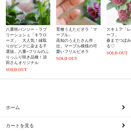
八重咲パンジー・ラブ
育種うえたビオラ「マ
スキミア「レ
リーシュシュ「キラロ
ーブル」
ーフ」
ーズ」 大人気！縁取
高知のうえたさん作
春までつぼみ
りがピンクに染まる子
出。マーブル模様の可
る♡
選抜。八重+フリルのふ
愛いフリルビオラ
SOLD OUT
りっふり咲き品種！須
SOLD OUT
田さんオリジナル
SOLD OUT
ホーム
カートを見る