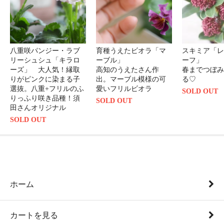
八重咲パンジー・ラブ
育種うえたビオラ「マ
スキミア「レ
リーシュシュ「キラロ
ーブル」
ーフ」
ーズ」 大人気！縁取
高知のうえたさん作
春までつぼみ
りがピンクに染まる子
出。マーブル模様の可
る♡
選抜。八重+フリルのふ
愛いフリルビオラ
SOLD OUT
りっふり咲き品種！須
SOLD OUT
田さんオリジナル
SOLD OUT
ホーム
カートを見る