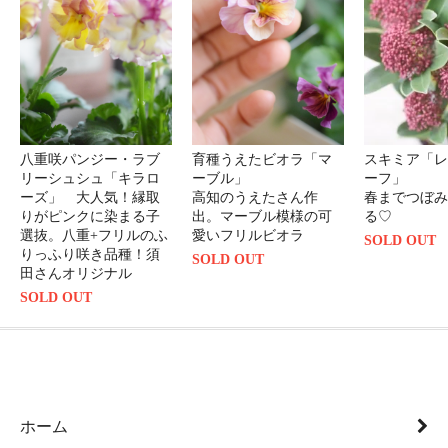
八重咲パンジー・ラブ
育種うえたビオラ「マ
スキミア「レ
リーシュシュ「キラロ
ーブル」
ーフ」
ーズ」 大人気！縁取
高知のうえたさん作
春までつぼみ
りがピンクに染まる子
出。マーブル模様の可
る♡
選抜。八重+フリルのふ
愛いフリルビオラ
SOLD OUT
りっふり咲き品種！須
SOLD OUT
田さんオリジナル
SOLD OUT
ホーム