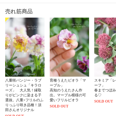
売れ筋商品
八重咲パンジー・ラブ
育種うえたビオラ「マ
スキミア「レ
リーシュシュ「キラロ
ーブル」
ーフ」
ーズ」 大人気！縁取
高知のうえたさん作
春までつぼみ
りがピンクに染まる子
出。マーブル模様の可
る♡
選抜。八重+フリルのふ
愛いフリルビオラ
SOLD OUT
りっふり咲き品種！須
SOLD OUT
田さんオリジナル