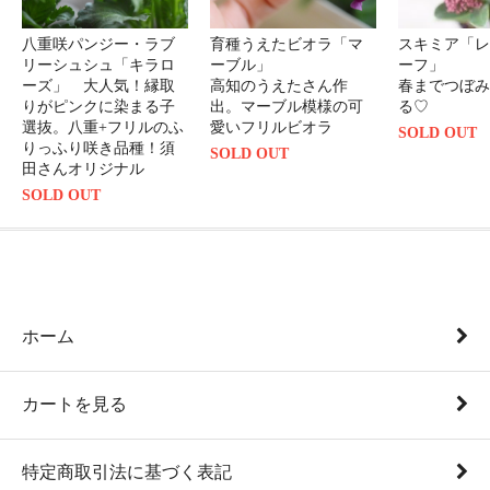
八重咲パンジー・ラブ
育種うえたビオラ「マ
スキミア「レ
リーシュシュ「キラロ
ーブル」
ーフ」
ーズ」 大人気！縁取
高知のうえたさん作
春までつぼみ
りがピンクに染まる子
出。マーブル模様の可
る♡
選抜。八重+フリルのふ
愛いフリルビオラ
SOLD OUT
りっふり咲き品種！須
SOLD OUT
田さんオリジナル
SOLD OUT
ホーム
カートを見る
特定商取引法に基づく表記