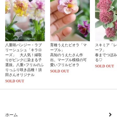
八重咲パンジー・ラブ
育種うえたビオラ「マ
スキミア「レ
リーシュシュ「キラロ
ーブル」
ーフ」
ーズ」 大人気！縁取
高知のうえたさん作
春までつぼみ
りがピンクに染まる子
出。マーブル模様の可
る♡
選抜。八重+フリルのふ
愛いフリルビオラ
SOLD OUT
りっふり咲き品種！須
SOLD OUT
田さんオリジナル
SOLD OUT
ホーム