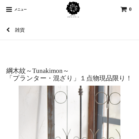
0
メニュー
雑貨
綱木紋～Tunakimon～
「プランター・混ざり」１点物現品限り！