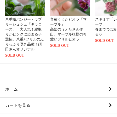
八重咲パンジー・ラブ
育種うえたビオラ「マ
スキミア「レ
リーシュシュ「キラロ
ーブル」
ーフ」
ーズ」 大人気！縁取
高知のうえたさん作
春までつぼみ
りがピンクに染まる子
出。マーブル模様の可
る♡
選抜。八重+フリルのふ
愛いフリルビオラ
SOLD OUT
りっふり咲き品種！須
SOLD OUT
田さんオリジナル
SOLD OUT
ホーム
カートを見る