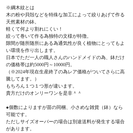
※綱木紋とは
木の粉や貝殻などを特殊な加工によって絞りあげて作る
天然素材の鉢。
軽くて何より割れにくい！
絞って巻いて作る為独特の文様が特徴。
隙間が随所随所にある為通気性が良く植物にとってもよ
い環境を作り出します。
日本でただ一人の職人さんのハンドメイドの為、鉢だけ
の価格帯は約5000円～10000円。
（※2024年現在生産終了の為レア価格がついてさらに高
騰してます。）
もちろん１つ１つ形が違います。
貴方だけのオンリーワンを是非＾＾
●個数によりますが苗の同梱、小さめな雑貨（鉢）なら
可能です。
ただしサイズオーバーの場合は別途送料が発生する場合
があります。