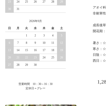
23
24
25
26
27
28
29
アオイ科
30
31
非耐寒性
2026年9月
成長後草
日
月
火
水
木
金
土
開花期：
1
2
3
4
5
6
7
8
9
10
11
12
暑さ：☆
寒さ：☆
13
14
15
16
17
18
19
日陰：☆
20
21
22
23
24
25
26
西日：☆
27
28
29
30
1,
営業時間 10：30～16：30
定休日＝グレー