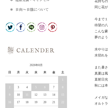
花持ちの
同じ花が
今まで１
待望の八
こんな豪
夢のよう
水やりは
水切れを
2026年8月
また暑さ
日
月
火
水
木
金
土
真夏は風
直射日光
1
秋には本
2
3
4
5
6
7
8
9
10
11
12
13
14
15
メイガな
16
17
18
19
20
21
22
オルトラ