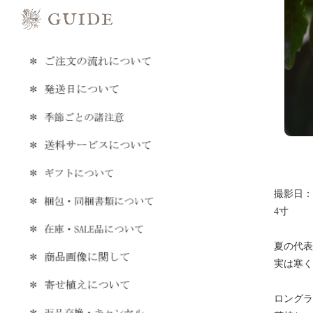
撮影日：20
4寸
夏の代表
実は寒く
ロングラ