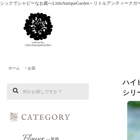
シックでシャビーなお庭へLittleAntiqueGarden～リトルアン
ホーム
>
お花
ハイ
シリ