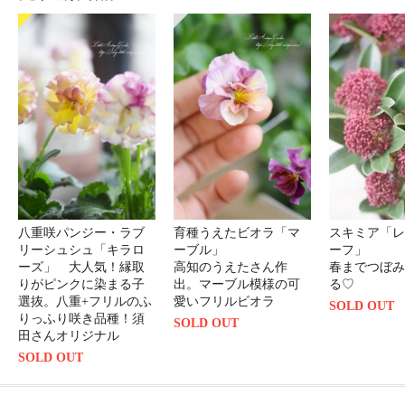
八重咲パンジー・ラブ
育種うえたビオラ「マ
スキミア「レ
リーシュシュ「キラロ
ーブル」
ーフ」
ーズ」 大人気！縁取
高知のうえたさん作
春までつぼみ
りがピンクに染まる子
出。マーブル模様の可
る♡
選抜。八重+フリルのふ
愛いフリルビオラ
SOLD OUT
りっふり咲き品種！須
SOLD OUT
田さんオリジナル
SOLD OUT