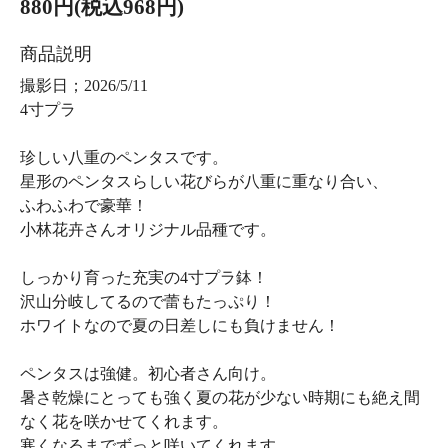
880円(税込968円)
商品説明
撮影日；2026/5/11
4寸プラ
珍しい八重のペンタスです。
星形のペンタスらしい花びらが八重に重なり合い、
ふわふわで豪華！
小林花卉さんオリジナル品種です。
しっかり育った充実の4寸プラ鉢！
沢山分岐してるので蕾もたっぷり！
ホワイトなので夏の日差しにも負けません！
ペンタスは強健。初心者さん向け。
暑さ乾燥にとっても強く夏の花が少ない時期にも絶え間
なく花を咲かせてくれます。
寒くなるまでずっと咲いてくれます。