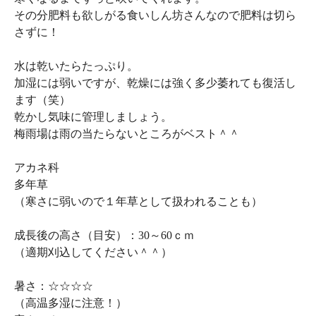
その分肥料も欲しがる食いしん坊さんなので肥料は切ら
さずに！
水は乾いたらたっぷり。
加湿には弱いですが、乾燥には強く多少萎れても復活し
ます（笑）
乾かし気味に管理しましょう。
梅雨場は雨の当たらないところがベスト＾＾
アカネ科
多年草
（寒さに弱いので１年草として扱われることも）
成長後の高さ（目安）：30～60ｃｍ
（適期刈込してください＾＾）
暑さ：☆☆☆☆
（高温多湿に注意！）