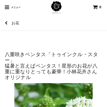
0
メニュー
お花
八重咲きペンタス「トゥインクル・スタ
ー」
猛暑と言えばペンタス！星形のお花が八
重に重なりとっても豪華！小林花卉さん
オリジナル