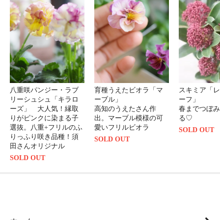
八重咲パンジー・ラブ
育種うえたビオラ「マ
スキミア「レ
リーシュシュ「キラロ
ーブル」
ーフ」
ーズ」 大人気！縁取
高知のうえたさん作
春までつぼみ
りがピンクに染まる子
出。マーブル模様の可
る♡
選抜。八重+フリルのふ
愛いフリルビオラ
SOLD OUT
りっふり咲き品種！須
SOLD OUT
田さんオリジナル
SOLD OUT