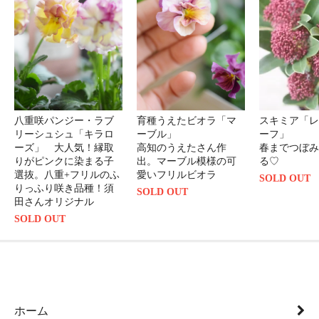
八重咲パンジー・ラブ
育種うえたビオラ「マ
スキミア「レ
リーシュシュ「キラロ
ーブル」
ーフ」
ーズ」 大人気！縁取
高知のうえたさん作
春までつぼみ
りがピンクに染まる子
出。マーブル模様の可
る♡
選抜。八重+フリルのふ
愛いフリルビオラ
SOLD OUT
りっふり咲き品種！須
SOLD OUT
田さんオリジナル
SOLD OUT
ホーム