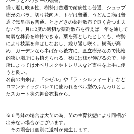
ハーブとパウダーの強香。
繰り返し咲き性。樹勢は普通で耐病性も普通、シュラブ
樹形のバラ。切り花向き。トゲは普通。うどんこ病は普
通で黒星病も普通。ときどきの薬剤散布で良く育つ丈夫
なバラ。月に2度の適切な薬剤散布を行えば一年を通して
綺麗な株姿を維持できる。葉を落としたとしても、樹勢
により枝葉を伸ばしなおし、繰り返し咲く。樹高が高
め、ガーデンなら半ばから後方に。直立樹形なので比較
的狭い場所にも植えられる。秋には枝が伸びるので、場
所によってはオベリスクやトレリスなど支柱を上手に使
うと良い。
名前の由来は、『ジゼル』や『ラ・シルフィード』など
ロマンティックバレエに使われるベル型のふんわりとし
たスカート状の舞台衣装から。
※６号鉢の場合は大苗の為、苗の生育状態により同梱が
出来ない場合がございます。
その場合は個別に送料が発生します。