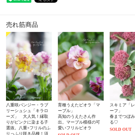
売れ筋商品
八重咲パンジー・ラブ
育種うえたビオラ「マ
スキミア「レ
リーシュシュ「キラロ
ーブル」
ーフ」
ーズ」 大人気！縁取
高知のうえたさん作
春までつぼみ
りがピンクに染まる子
出。マーブル模様の可
る♡
選抜。八重+フリルのふ
愛いフリルビオラ
SOLD OUT
りっふり咲き品種！須