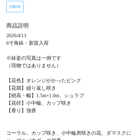
日陰OK
商品説明
2026/4/13
6寸角鉢・新苗入荷
※鉢姿の写真は一例です
（現物ではありません）
【花色】オレンジがかったピンク
【花期】繰り返し咲き
【樹高・幅】1.5m×1.0m、シュラブ
【花径】小中輪、カップ咲き
【香り】強香
コーラル、カップ咲き、小中輪房咲きの花。ダマスクに