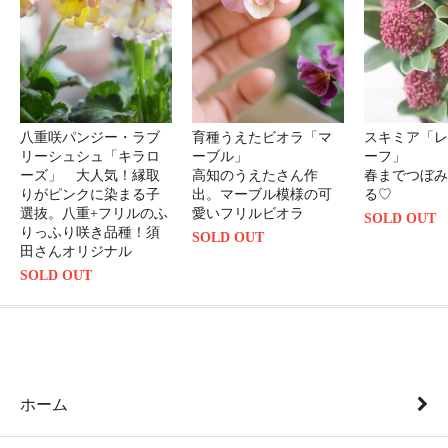
八重咲パンジー・ラブ
育種うえたビオラ「マ
スキミア「レ
リーシュシュ「キラロ
ーブル」
ーフ」
ーズ」 大人気！縁取
高知のうえたさん作
春までつぼみ
りがピンクに染まる子
出。マーブル模様の可
る♡
選抜。八重+フリルのふ
愛いフリルビオラ
SOLD OUT
りっふり咲き品種！須
SOLD OUT
田さんオリジナル
SOLD OUT
ホーム