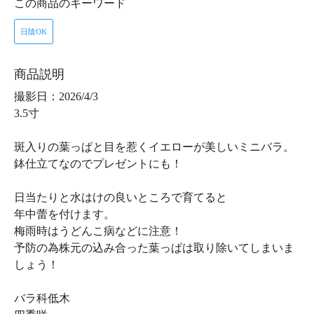
この商品のキーワード
日陰OK
商品説明
撮影日：2026/4/3
3.5寸
斑入りの葉っぱと目を惹くイエローが美しいミニバラ。
鉢仕立てなのでプレゼントにも！
日当たりと水はけの良いところで育てると
年中蕾を付けます。
梅雨時はうどんこ病などに注意！
予防の為株元の込み合った葉っぱは取り除いてしまいま
しょう！
バラ科低木