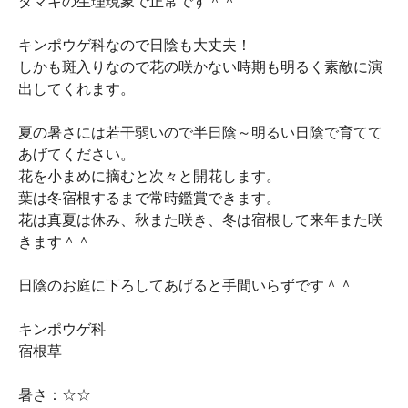
ダマキの生理現象で正常です＾＾
キンポウゲ科なので日陰も大丈夫！
しかも斑入りなので花の咲かない時期も明るく素敵に演
出してくれます。
夏の暑さには若干弱いので半日陰～明るい日陰で育てて
あげてください。
花を小まめに摘むと次々と開花します。
葉は冬宿根するまで常時鑑賞できます。
花は真夏は休み、秋また咲き、冬は宿根して来年また咲
きます＾＾
日陰のお庭に下ろしてあげると手間いらずです＾＾
キンポウゲ科
宿根草
暑さ：☆☆