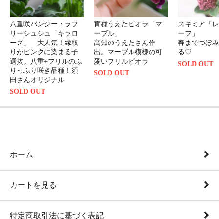
八重咲パンジー・ラブ
育種うえたビオラ「マ
スキミア「レ
リーシュシュ「キラロ
ーブル」
ーフ」
ーズ」 大人気！縁取
高知のうえたさん作
春までつぼみ
りがピンクに染まる子
出。マーブル模様の可
る♡
選抜。八重+フリルのふ
愛いフリルビオラ
SOLD OUT
りっふり咲き品種！須
SOLD OUT
田さんオリジナル
SOLD OUT
ホーム
カートを見る
特定商取引法に基づく表記