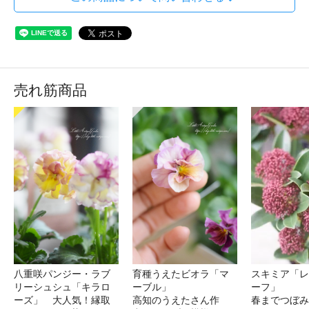
売れ筋商品
八重咲パンジー・ラブ
育種うえたビオラ「マ
スキミア「レ
リーシュシュ「キラロ
ーブル」
ーフ」
ーズ」 大人気！縁取
高知のうえたさん作
春までつぼみ