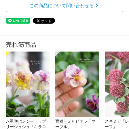
この商品について問い合わせる
売れ筋商品
八重咲パンジー・ラブ
育種うえたビオラ「マ
スキミア「レ
リーシュシュ「キラロ
ーブル」
ーフ」