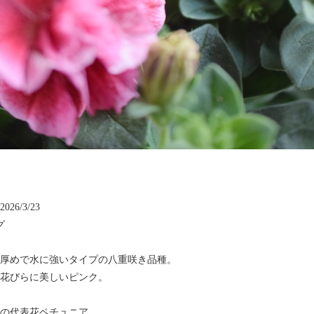
26/3/23
グ
厚めで水に強いタイプの八重咲き品種。
花びらに美しいピンク。
の代表花ペチュニア。