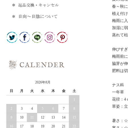
春～秋に
植え付け
梅雨に入
加湿に弱
蒸れて枯
伸びすぎ
梅雨前に
脇芽が伸
肥料は切
2026年8月
ナス科
日
月
火
水
木
金
土
一年草
花径：4
1
草姿：立
2
3
4
5
6
7
8
9
10
11
12
13
14
15
暑さ：☆
16
17
18
19
20
21
22
寒さ：☆