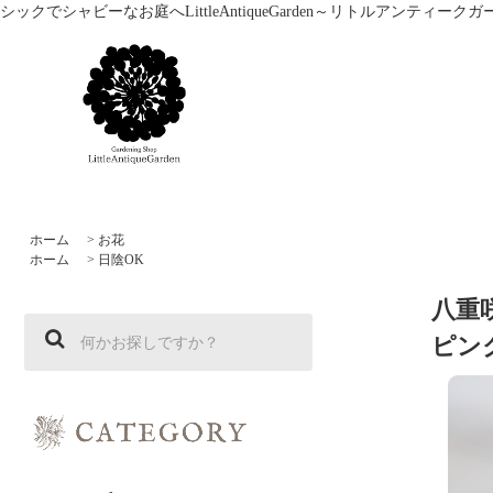
シックでシャビーなお庭へLittleAntiqueGarden～リトルアン
ホーム
>
お花
ホーム
>
日陰OK
八重
ピン