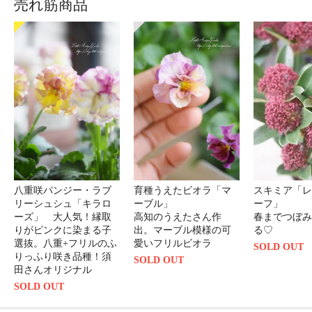
売れ筋商品
八重咲パンジー・ラブ
育種うえたビオラ「マ
スキミア「レ
リーシュシュ「キラロ
ーブル」
ーフ」
ーズ」 大人気！縁取
高知のうえたさん作
春までつぼみ
りがピンクに染まる子
出。マーブル模様の可
る♡
選抜。八重+フリルのふ
愛いフリルビオラ
SOLD OUT
りっふり咲き品種！須
SOLD OUT
田さんオリジナル
SOLD OUT