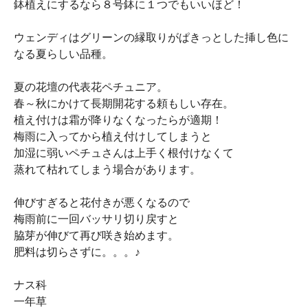
鉢植えにするなら８号鉢に１つでもいいほど！
ウェンディはグリーンの縁取りがぱきっとした挿し色に
なる夏らしい品種。
夏の花壇の代表花ペチュニア。
春～秋にかけて長期開花する頼もしい存在。
植え付けは霜が降りなくなったらが適期！
梅雨に入ってから植え付けしてしまうと
加湿に弱いペチュさんは上手く根付けなくて
蒸れて枯れてしまう場合があります。
伸びすぎると花付きが悪くなるので
梅雨前に一回バッサリ切り戻すと
脇芽が伸びて再び咲き始めます。
肥料は切らさずに。。。♪
ナス科
一年草