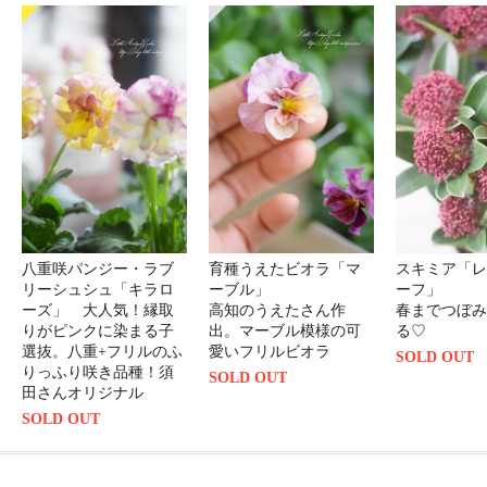
八重咲パンジー・ラブ
育種うえたビオラ「マ
スキミア「レ
リーシュシュ「キラロ
ーブル」
ーフ」
ーズ」 大人気！縁取
高知のうえたさん作
春までつぼみ
りがピンクに染まる子
出。マーブル模様の可
る♡
選抜。八重+フリルのふ
愛いフリルビオラ
SOLD OUT
りっふり咲き品種！須
SOLD OUT
田さんオリジナル
SOLD OUT