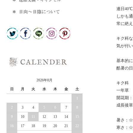
連日40
しかも通
常に絶え
キク科な
気が付い
基本的に
酷暑の日
2026年8月
キク科
日
月
火
水
木
金
土
一年草
開花期：
1
成長後草
2
3
4
5
6
7
8
9
10
11
12
13
14
15
暑さ：☆
16
17
18
19
20
21
22
寒さ：☆