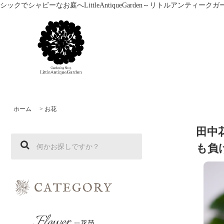
シックでシャビーなお庭へLittleAntiqueGarden～リトルアン
ホーム
>
お花
田中
も負