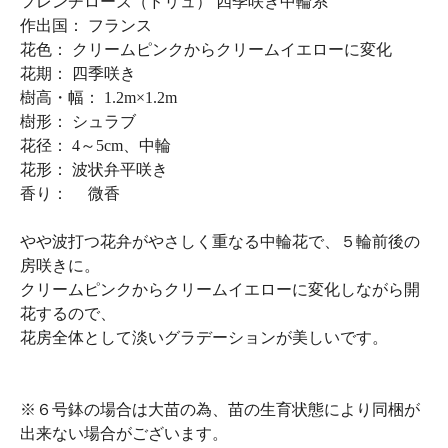
フレンチローズ（ドリュ） 四季咲き中輪系
作出国： フランス
花色： クリームピンクからクリームイエローに変化
花期： 四季咲き
樹高・幅： 1.2m×1.2m
樹形： シュラブ
花径： 4～5cm、中輪
花形： 波状弁平咲き
香り： 微香
やや波打つ花弁がやさしく重なる中輪花で、５輪前後の
房咲きに。
クリームピンクからクリームイエローに変化しながら開
花するので、
花房全体として淡いグラデーションが美しいです。
※６号鉢の場合は大苗の為、苗の生育状態により同梱が
出来ない場合がございます。