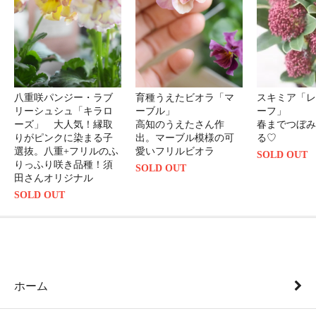
八重咲パンジー・ラブ
育種うえたビオラ「マ
スキミア「レ
リーシュシュ「キラロ
ーブル」
ーフ」
ーズ」 大人気！縁取
高知のうえたさん作
春までつぼみ
りがピンクに染まる子
出。マーブル模様の可
る♡
選抜。八重+フリルのふ
愛いフリルビオラ
SOLD OUT
りっふり咲き品種！須
SOLD OUT
田さんオリジナル
SOLD OUT
ホーム