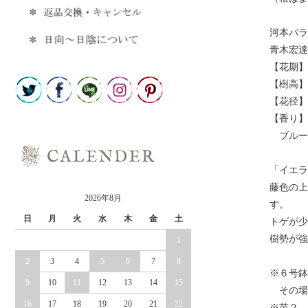
河本バラ
青木宏達
【花期】
【樹高】1
【花径】
【香り】
ブルー
「イエラ
藤色の上
2026年8月
す。
日
月
火
水
木
金
土
トゲが少
樹勢が強
1
2
3
4
5
6
7
8
※６号鉢
9
10
11
12
13
14
15
その場
16
17
18
19
20
21
22
※苗２．