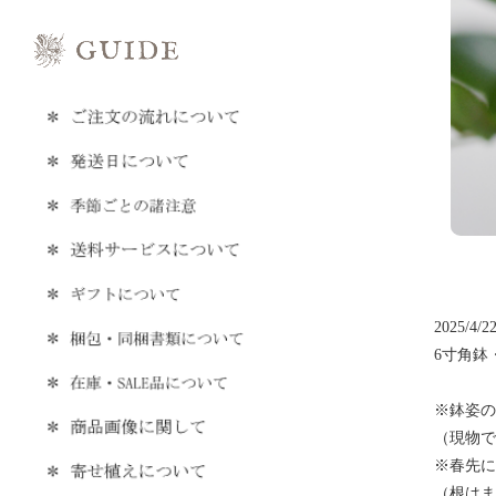
2025/4/2
6寸角鉢
※鉢姿の
（現物で
※春先に
（根はま