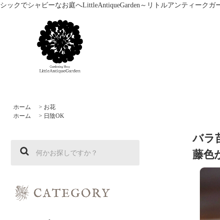
シックでシャビーなお庭へLittleAntiqueGarden～リトルアン
ホーム
>
お花
ホーム
>
日陰OK
バラ
藤色