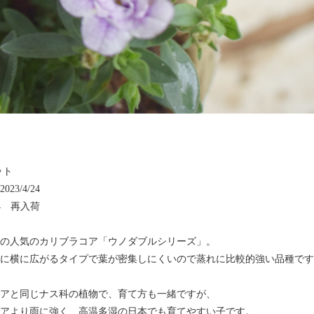
ット
23/4/24
/24 再入荷
の人気のカリブラコア「ウノダブルシリーズ」。
に横に広がるタイプで葉が密集しにくいので蒸れに比較的強い品種です
アと同じナス科の植物で、育て方も一緒ですが、
アより雨に強く、高温多湿の日本でも育てやすい子です。