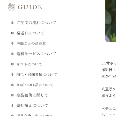
3.5寸ポ
撮影日：20
2026/4
八重咲き
這うよう
ペチュニ
ペチュニ