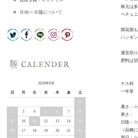
株元は多
ペチュニ
開花期も
ハンギン
適宜切り
肥料は切
2026年8月
ナス科
一年草
日
月
火
水
木
金
土
1
暑さ：☆
2
3
4
5
6
7
8
寒さ：
9
10
11
12
13
14
15
日陰：☆
（品種に
16
17
18
19
20
21
22
西日：☆