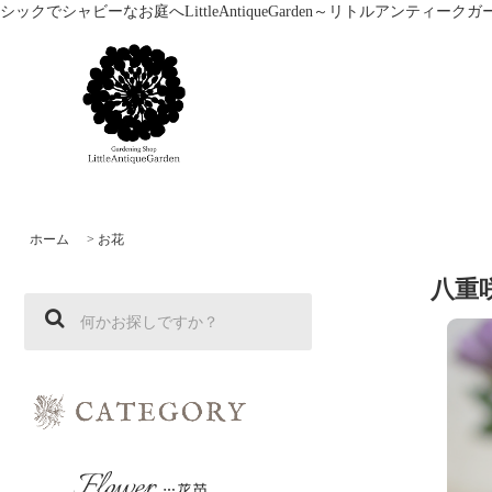
シックでシャビーなお庭へLittleAntiqueGarden～リトルアン
ホーム
>
お花
八重