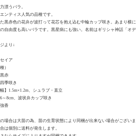
力漂うバラ。
エンティス人気の品種です。
た黒赤色の花弁が波打って花芯を抱え込む中輪カップ咲き。あまり横に
の自由度も高いバラです。黒星病にも強い。名前はギリシャ神話「オデ
ジより↓
セイア
種）
黒赤
四季咲き
幅】1.5m×1.2m、シュラブ・直立
6～8cm、波状弁カップ咲き
強香
の場合は大苗の為、苗の生育状態により同梱が出来ない場合がございま
合は個別に送料が発生します。
３ならサイズによりますが同梱できます。