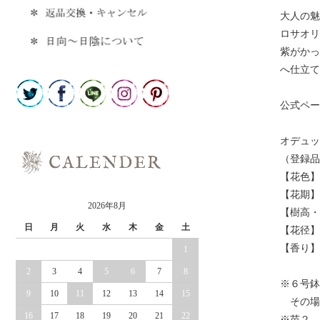
大人の魅
ロサオリ
紫がかっ
へ仕立て
公式ペー
オデュッ
（登録品
【花色】
【花期】
2026年8月
【樹高・
日
月
火
水
木
金
土
【花径】
【香り】
1
2
3
4
5
6
7
8
※６号鉢
9
10
11
12
13
14
15
その場
16
17
18
19
20
21
22
※苗２．