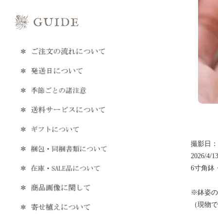
撮影日：20
2026/4/1
6寸角鉢
※鉢姿の
（現物で