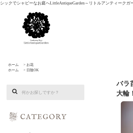
シックでシャビーなお庭へLittleAntiqueGarden～リトルアン
ホーム
>
お花
ホーム
>
日陰OK
バラ
大輪