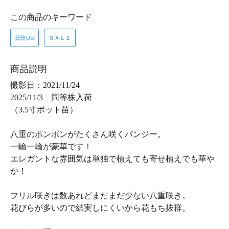
この商品のキーワード
日陰OK
ＳＡＬＥ
商品説明
撮影日：2021/11/24
2025/11/3 同等株入荷
（3.5寸ポット苗）
八重のポンポンがたくさん咲くパンジー。
一輪一輪が豪華です！
エレガントな雰囲気は単独で植えても寄せ植えでも華や
か！
フリル咲きは数あれどまだまだ少ない八重咲き。
花びらが多いので結実しにくいから花もち抜群。