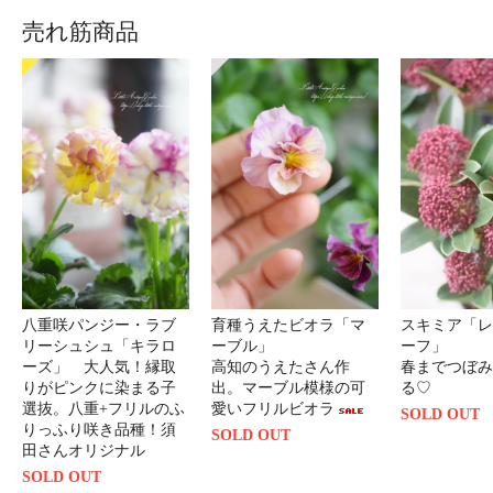
売れ筋商品
八重咲パンジー・ラブ
育種うえたビオラ「マ
スキミア「レ
リーシュシュ「キラロ
ーブル」
ーフ」
ーズ」 大人気！縁取
高知のうえたさん作
春までつぼみ
りがピンクに染まる子
出。マーブル模様の可
る♡
選抜。八重+フリルのふ
愛いフリルビオラ
SOLD OUT
りっふり咲き品種！須
SOLD OUT
田さんオリジナル
SOLD OUT