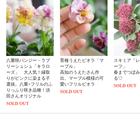
八重咲パンジー・ラブ
育種うえたビオラ「マ
スキミア「レ
リーシュシュ「キラロ
ーブル」
ーフ」
ーズ」 大人気！縁取
高知のうえたさん作
春までつぼみ
りがピンクに染まる子
出。マーブル模様の可
る♡
選抜。八重+フリルのふ
愛いフリルビオラ
SOLD OUT
りっふり咲き品種！須
SOLD OUT
田さんオリジナル
SOLD OUT