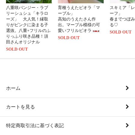
八重咲パンジー・ラブ
育種うえたビオラ「マ
スキミア「レ
リーシュシュ「キラロ
ーブル」
ーフ」
ーズ」 大人気！縁取
高知のうえたさん作
春までつぼみ
りがピンクに染まる子
出。マーブル模様の可
る♡
選抜。八重+フリルのふ
愛いフリルビオラ
SOLD OUT
りっふり咲き品種！須
SOLD OUT
田さんオリジナル
SOLD OUT
ホーム
カートを見る
特定商取引法に基づく表記